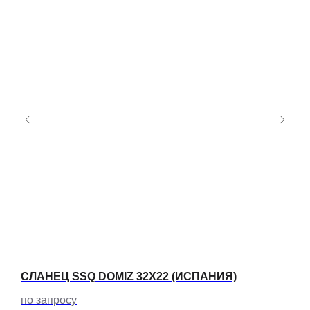
Я)
СЛАНЕЦ SSQ DOMIZ 32Х22 (ИСПАНИЯ)
СЛА
по запросу
по 